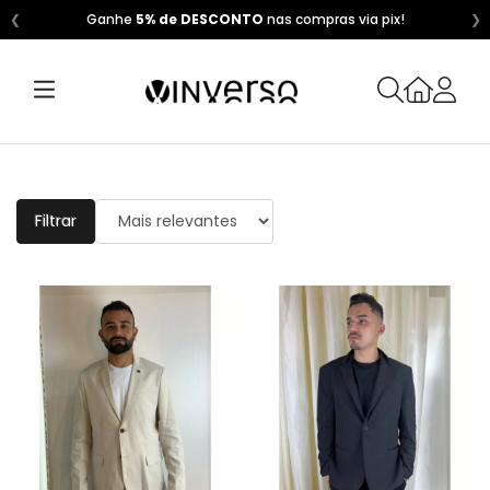
❮
Ganhe
5% de DESCONTO
nas compras via pix!
❯
Filtrar