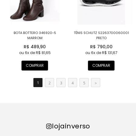
BOTA BOTTERO 346920-5
TÊNIS SCHUTZ S2263700060001
MARROM
PRETO
R$ 489,90
R$ 790,00
ou 6x de R$ 81,65
ou 6x de R$ 131,67
COMPRAR
COMPRAR
1
2
3
4
5
>
lojainverso