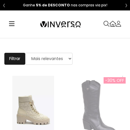
❮
Ganhe
5% de DESCONTO
nas compras via pix!
❯
Filtrar
-30% OFF